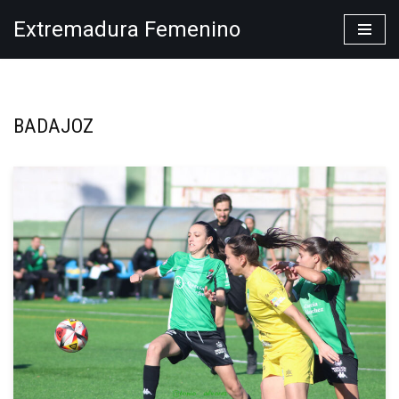
Extremadura Femenino
Saltar
al
contenido
BADAJOZ