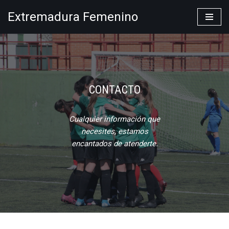
Extremadura Femenino
Saltar
al
contenido
CONTACTO
Cualquier información que
necesites, estamos
encantados de atenderte.