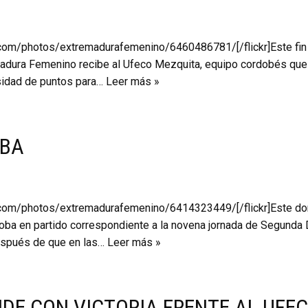
ickr.com/photos/extremadurafemenino/6460486781/[/flickr]Este f
madura Femenino recibe al Ufeco Mezquita, equipo cordobés que 
sidad de puntos para…
Leer más »
OBA
ckr.com/photos/extremadurafemenino/6414323449/[/flickr]Este do
ba en partido correspondiente a la novena jornada de Segunda Di
después de que en las…
Leer más »
IDE CON VICTORIA FRENTE AL UFE