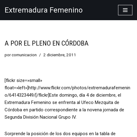
Extremadura Femenino
Saltar
al
contenido
A POR EL PLENO EN CÓRDOBA
por
comunicacion
2 diciembre, 2011
[flickr size=»small»
float=»left»]http://www.flickr.com/photos/extremadurafemenin
o/6414323449/[/flickr]Este domingo, día 4 de diciembre, el
Extremadura Femenino se enfrenta al Ufeco Mezquita de
Córdoba en partido correspondiente a la novena jornada de
Segunda División Nacional Grupo IV.
Sorprende la posición de los dos equipos en la tabla de