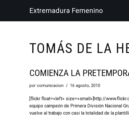
Extremadura Femenino
Saltar
al
contenido
TOMÁS DE LA H
COMIENZA LA PRETEMPO
por
comunicacion
16 agosto, 2010
[flickr float=»left» size=»small»]http://www.fl
equipo campeón de Primera División Nacional Gru
vuelve al trabajo con casi la totalidad de la plant