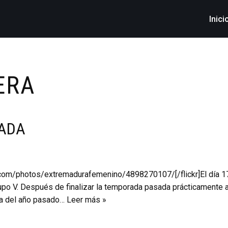
Inici
ERA
RADA
ickr.com/photos/extremadurafemenino/4898270107/[/flickr]El día
po V. Después de finalizar la temporada pasada prácticamente 
illa del año pasado…
Leer más »