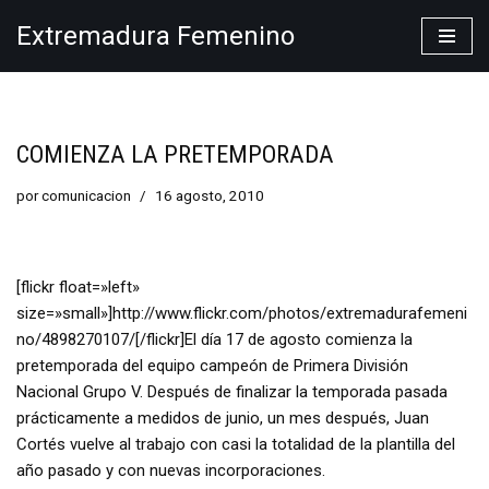
Extremadura Femenino
Saltar
al
contenido
COMIENZA LA PRETEMPORADA
por
comunicacion
16 agosto, 2010
[flickr float=»left»
size=»small»]http://www.flickr.com/photos/extremadurafemeni
no/4898270107/[/flickr]El día 17 de agosto comienza la
pretemporada del equipo campeón de Primera División
Nacional Grupo V. Después de finalizar la temporada pasada
prácticamente a medidos de junio, un mes después, Juan
Cortés vuelve al trabajo con casi la totalidad de la plantilla del
año pasado y con nuevas incorporaciones.