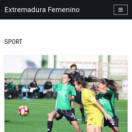
Extremadura Femenino
Saltar
al
contenido
SPORT