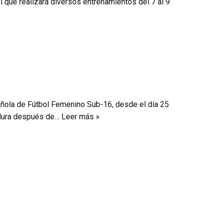
l que realizará diversos entrenamientos del 7 al 9
añola de Fútbol Femenino Sub-16, desde el día 25
madura después de…
Leer más »