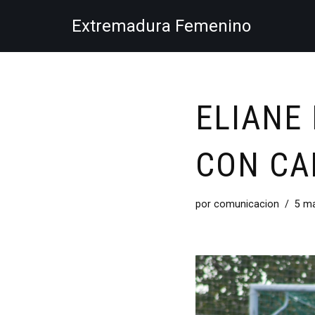
Extremadura Femenino
Saltar
al
contenido
ELIANE
CON C
por
comunicacion
5 ma