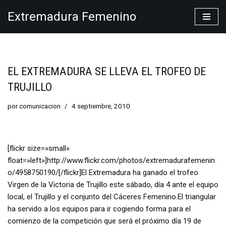
Extremadura Femenino
Saltar
al
contenido
EL EXTREMADURA SE LLEVA EL TROFEO DE
TRUJILLO
por
comunicacion
4 septiembre, 2010
[flickr size=»small»
float=»left»]http://www.flickr.com/photos/extremadurafemenin
o/4958750190/[/flickr]El Extremadura ha ganado el trofeo
Virgen de la Victoria de Trujillo este sábado, día 4 ante el equipo
local, el Trujillo y el conjunto del Cáceres Femenino.El triangular
ha servido a los equipos para ir cogiendo forma para el
comienzo de la competición que será el próximo día 19 de