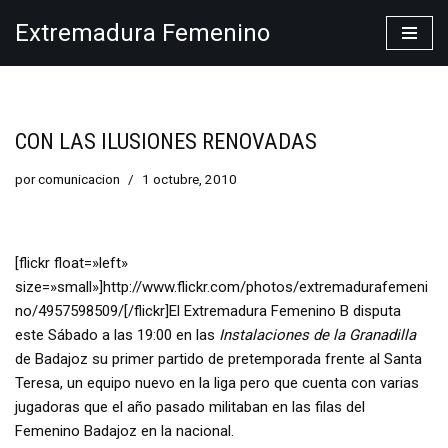
Extremadura Femenino
Saltar
al
contenido
CON LAS ILUSIONES RENOVADAS
por
comunicacion
1 octubre, 2010
[flickr float=»left»
size=»small»]http://www.flickr.com/photos/extremadurafemeni
no/4957598509/[/flickr]El Extremadura Femenino B disputa
este Sábado a las 19:00 en las
Instalaciones de la Granadilla
de Badajoz su primer partido de pretemporada frente al Santa
Teresa, un equipo nuevo en la liga pero que cuenta con varias
jugadoras que el año pasado militaban en las filas del
Femenino Badajoz en la nacional.