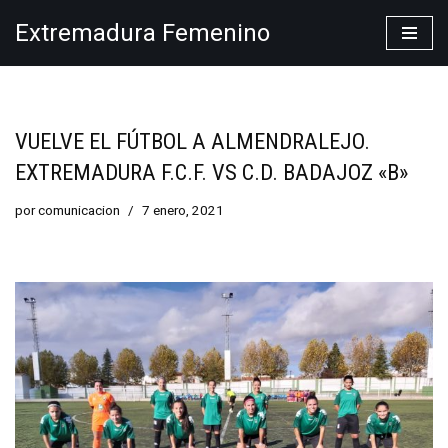
Extremadura Femenino
Saltar
al
contenido
VUELVE EL FÚTBOL A ALMENDRALEJO.
EXTREMADURA F.C.F. VS C.D. BADAJOZ «B»
por
comunicacion
7 enero, 2021