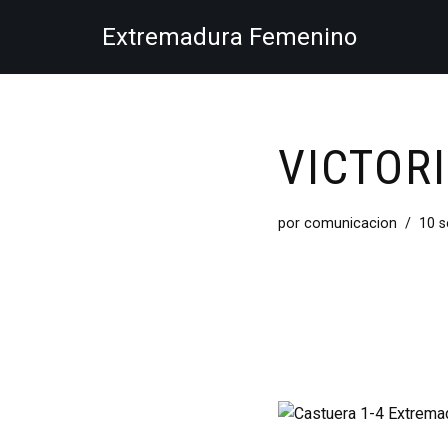
Extremadura Femenino
Saltar
al
contenido
VICTOR
por
comunicacion
10 s