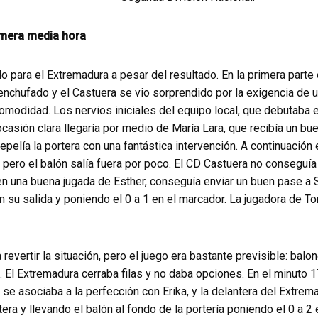
imera media hora
 para el Extremadura a pesar del resultado. En la primera parte
enchufado y el Castuera se vio sorprendido por la exigencia de 
modidad. Los nervios iniciales del equipo local, que debutaba e
ocasión clara llegaría por medio de María Lara, que recibía un bu
epelía la portera con una fantástica intervención. A continuación 
 pero el balón salía fuera por poco. El CD Castuera no conseguía
, en una buena jugada de Esther, conseguía enviar un buen pase a
n su salida y poniendo el 0 a 1 en el marcador. La jugadora de T
revertir la situación, pero el juego era bastante previsible: balo
 El Extremadura cerraba filas y no daba opciones. En el minuto 
 se asociaba a la perfección con Erika, y la delantera del Extrem
era y llevando el balón al fondo de la portería poniendo el 0 a 2 