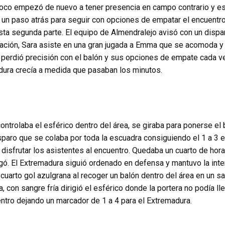
oco empezó de nuevo a tener presencia en campo contrario y es
 un paso atrás para seguir con opciones de empatar el encuentro
ta segunda parte. El equipo de Almendralejo avisó con un dispar
uación, Sara asiste en una gran jugada a Emma que se acomoda y 
a perdió precisión con el balón y sus opciones de empate cada 
adura crecía a medida que pasaban los minutos.
controlaba el esférico dentro del área, se giraba para ponerse el 
paro que se colaba por toda la escuadra consiguiendo el 1 a 3 e
disfrutar los asistentes al encuentro. Quedaba un cuarto de hora 
egó. El Extremadura siguió ordenado en defensa y mantuvo la inte
uarto gol azulgrana al recoger un balón dentro del área en un s
 con sangre fría dirigió el esférico donde la portera no podía ll
uentro dejando un marcador de 1 a 4 para el Extremadura.