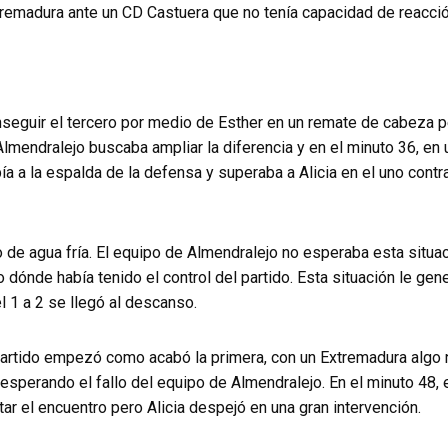
remadura ante un CD Castuera que no tenía capacidad de reacció
seguir el tercero por medio de Esther en un remate de cabeza pe
Almendralejo buscaba ampliar la diferencia y en el minuto 36, en
bía a la espalda de la defensa y superaba a Alicia en el uno contr
o de agua fría. El equipo de Almendralejo no esperaba esta situ
 dónde había tenido el control del partido. Esta situación le g
l 1 a 2 se llegó al descanso.
 partido empezó como acabó la primera, con un Extremadura algo 
esperando el fallo del equipo de Almendralejo. En el minuto 48, 
ar el encuentro pero Alicia despejó en una gran intervención.