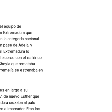
 el equipo de
un Extremadura que
n la categoría nacional
en pase de Adela, y
el Extremadura lo
 hacerse con el esférico
 Sheyla que remataba
orremejía se estrenaba en
nes en largo a su
17, de nuevo Esther que
adura cruzaba al palo
en el marcador. Eran los