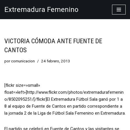
Extremadura Femenino
Saltar
al
contenido
VICTORIA CÓMODA ANTE FUENTE DE
CANTOS
por
comunicacion
24 febrero, 2013
[flickr size=»small»
float=»left»]http://www.flickr.com/photos/extremadurafemenin
o/8502095251/[/flickr]El Extremadura Fútbol Sala ganó por 1 a
8 al equipo de Fuente de Cantos en partido correspondiente a
la jornada 2 de la Liga de Fútbol Sala Femenino en Extremadura.
El partido se celebró en Fuente de Cantos y las visitantes se