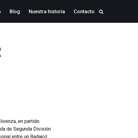
o
Blog
Nuestra historia
Contacto
R
livenza, en partido
ada de Segunda División
gional entre un Badajoz