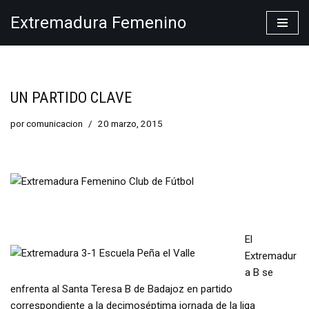
Extremadura Femenino
Saltar
al
contenido
UN PARTIDO CLAVE
por
comunicacion
20 marzo, 2015
El
Extremadur
a B se
enfrenta al Santa Teresa B de Badajoz en partido
correspondiente a la decimoséptima jornada de la liga