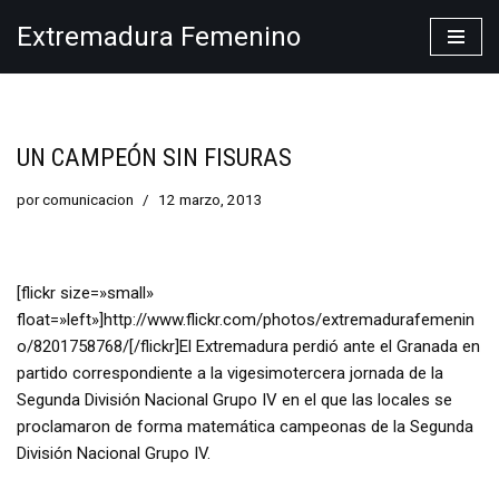
Extremadura Femenino
Saltar
al
contenido
UN CAMPEÓN SIN FISURAS
por
comunicacion
12 marzo, 2013
[flickr size=»small»
float=»left»]http://www.flickr.com/photos/extremadurafemenin
o/8201758768/[/flickr]El Extremadura perdió ante el Granada en
partido correspondiente a la vigesimotercera jornada de la
Segunda División Nacional Grupo IV en el que las locales se
proclamaron de forma matemática campeonas de la Segunda
División Nacional Grupo IV.