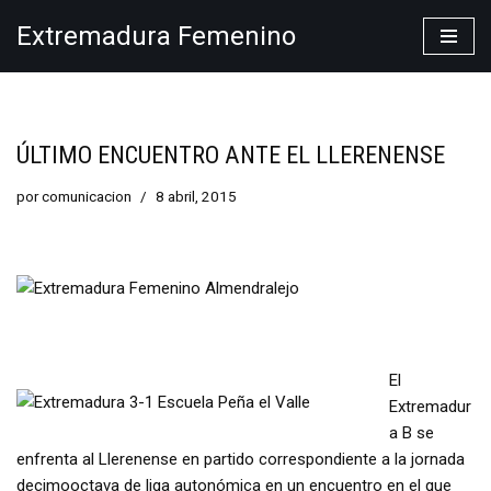
Extremadura Femenino
Saltar
al
contenido
ÚLTIMO ENCUENTRO ANTE EL LLERENENSE
por
comunicacion
8 abril, 2015
El
Extremadur
a B se
enfrenta al Llerenense en partido correspondiente a la jornada
decimooctava de liga autonómica en un encuentro en el que