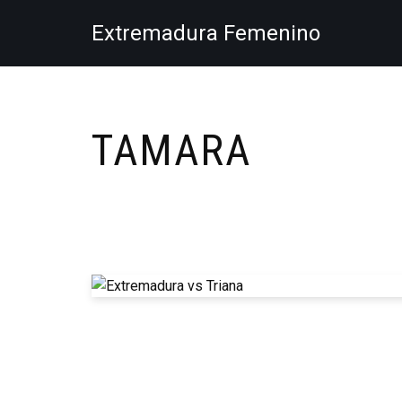
Extremadura Femenino
Saltar
al
contenido
TAMARA