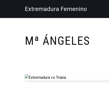
Extremadura Femenino
Saltar
al
contenido
Mª ÁNGELES