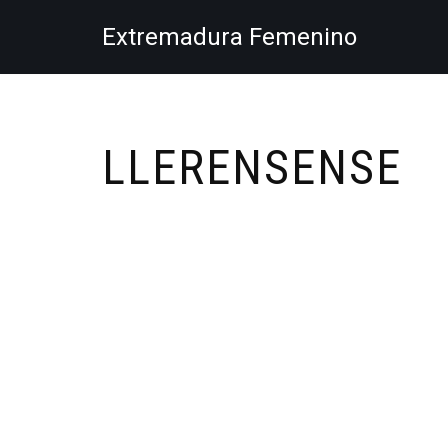
Extremadura Femenino
Saltar
al
contenido
LLERENSENSE