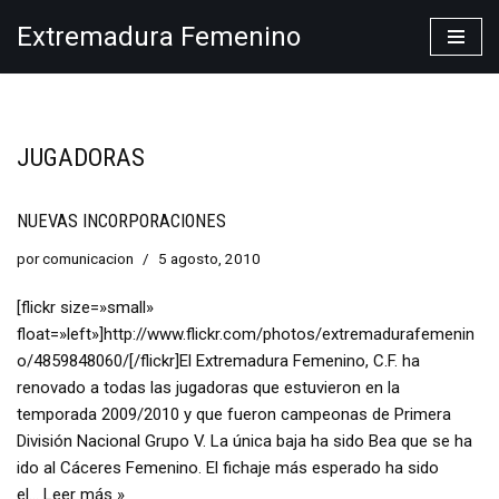
Extremadura Femenino
Saltar
al
contenido
JUGADORAS
NUEVAS INCORPORACIONES
por
comunicacion
5 agosto, 2010
[flickr size=»small»
float=»left»]http://www.flickr.com/photos/extremadurafemenin
o/4859848060/[/flickr]El Extremadura Femenino, C.F. ha
renovado a todas las jugadoras que estuvieron en la
temporada 2009/2010 y que fueron campeonas de Primera
División Nacional Grupo V. La única baja ha sido Bea que se ha
ido al Cáceres Femenino. El fichaje más esperado ha sido
el…
Leer más »