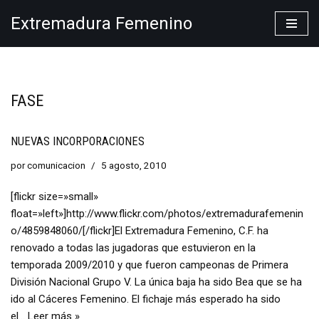
Extremadura Femenino
Saltar
al
contenido
FASE
NUEVAS INCORPORACIONES
por
comunicacion
5 agosto, 2010
[flickr size=»small»
float=»left»]http://www.flickr.com/photos/extremadurafemenin
o/4859848060/[/flickr]El Extremadura Femenino, C.F. ha
renovado a todas las jugadoras que estuvieron en la
temporada 2009/2010 y que fueron campeonas de Primera
División Nacional Grupo V. La única baja ha sido Bea que se ha
ido al Cáceres Femenino. El fichaje más esperado ha sido
el…
Leer más »