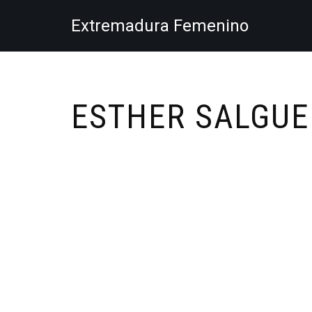
Extremadura Femenino
Saltar
al
contenido
ESTHER SALGU