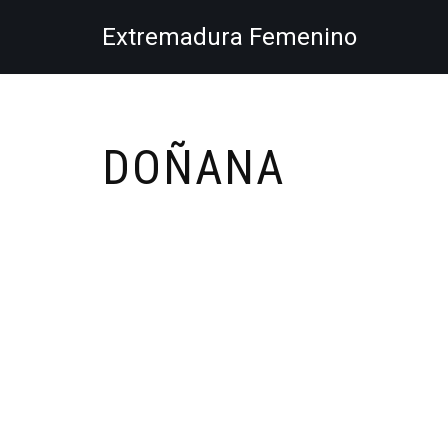
Extremadura Femenino
Saltar
al
contenido
DOÑANA