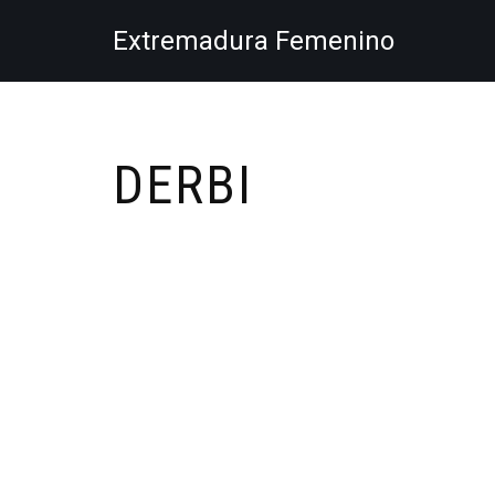
Extremadura Femenino
Saltar
al
contenido
DERBI