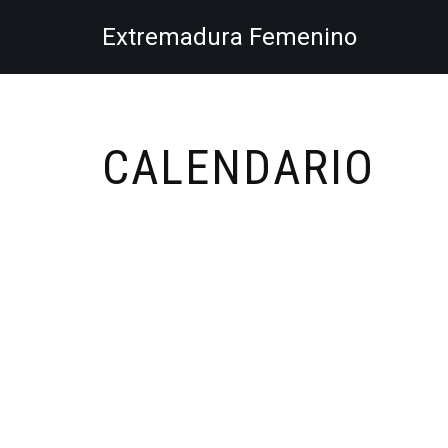
Extremadura Femenino
Saltar
al
contenido
CALENDARIO