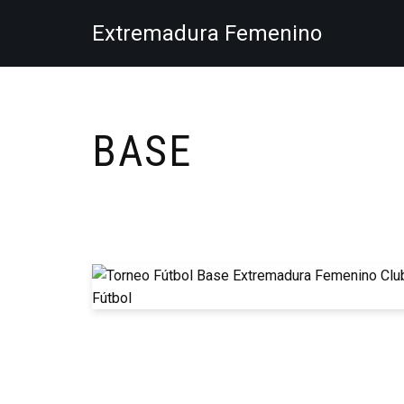
Extremadura Femenino
Saltar
al
contenido
BASE