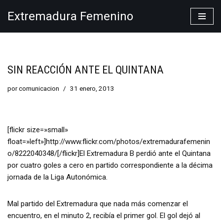
Extremadura Femenino
Saltar
al
contenido
SIN REACCIÓN ANTE EL QUINTANA
por
comunicacion
31 enero, 2013
[flickr size=»small»
float=»left»]http://www.flickr.com/photos/extremadurafemenin
o/8222040348/[/flickr]El Extremadura B perdió ante el Quintana
por cuatro goles a cero en partido correspondiente a la décima
jornada de la Liga Autonómica.
Mal partido del Extremadura que nada más comenzar el
encuentro, en el minuto 2, recibía el primer gol. El gol dejó al