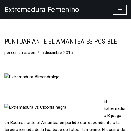
Extremadura Femenino
Saltar
al
contenido
PUNTUAR ANTE EL AMANTEA ES POSIBLE
por
comunicacion
5 diciembre, 2015
El
Extremadur
a B juega
en Badajoz ante el Amantea en partido correspondiente a la
tercera jornada de la liga base de fútbol femenino. El equipo de