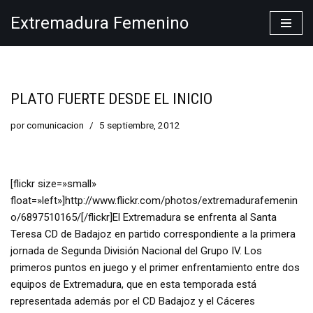
Extremadura Femenino
Saltar
al
contenido
PLATO FUERTE DESDE EL INICIO
por
comunicacion
5 septiembre, 2012
[flickr size=»small»
float=»left»]http://www.flickr.com/photos/extremadurafemenin
o/6897510165/[/flickr]El Extremadura se enfrenta al Santa
Teresa CD de Badajoz en partido correspondiente a la primera
jornada de Segunda División Nacional del Grupo IV. Los
primeros puntos en juego y el primer enfrentamiento entre dos
equipos de Extremadura, que en esta temporada está
representada además por el CD Badajoz y el Cáceres