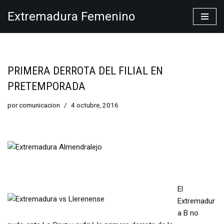
Extremadura Femenino
Saltar
al
contenido
PRIMERA DERROTA DEL FILIAL EN
PRETEMPORADA
por
comunicacion
4 octubre, 2016
El
Extremadur
a B no