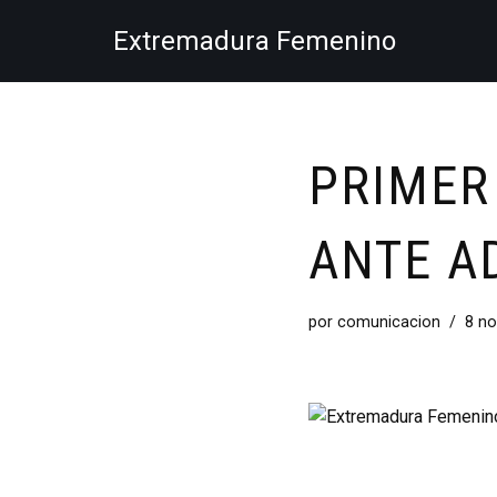
Extremadura Femenino
Saltar
al
contenido
PRIMER
ANTE A
por
comunicacion
8 no