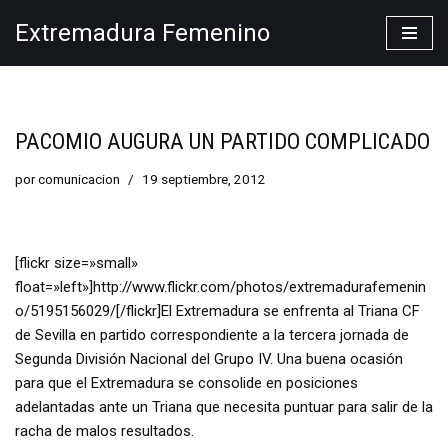
Extremadura Femenino
Saltar
al
contenido
PACOMIO AUGURA UN PARTIDO COMPLICADO
por
comunicacion
19 septiembre, 2012
[flickr size=»small»
float=»left»]http://www.flickr.com/photos/extremadurafemenin
o/5195156029/[/flickr]El Extremadura se enfrenta al Triana CF
de Sevilla en partido correspondiente a la tercera jornada de
Segunda División Nacional del Grupo IV. Una buena ocasión
para que el Extremadura se consolide en posiciones
adelantadas ante un Triana que necesita puntuar para salir de la
racha de malos resultados.