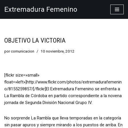
Extremadura Femenino
Saltar
al
contenido
OBJETIVO LA VICTORIA
por
comunicacion
10 noviembre, 2012
[flickr size=»small»
float=»left»]http://www.flickr.com/photos/extremadurafemenin
o/8155259857/[/flickr]El Extremadura Femenino se enfrenta a
La Rambla de Córdoba en partido correspondiente a la novena
jornada de Segunda División Nacional Grupo IV.
No sorprende La Rambla que lleva temporadas en la categoría
sin pasar apuros y siempre mirando a los puestos de arriba. En