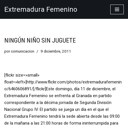
Extremadura Femenino
Saltar
al
contenido
NINGÚN NIÑO SIN JUGUETE
por
comunicacion
9 diciembre, 2011
[flickr size=»small»
float=»left»]http://www.flickr.com/photos/extremadurafemenin
o/6460606891/[/flickr]Este domingo, día 11 de diciembre, el
Extremadura Femenino se enfrenta al Granada en partido
correspondiente a la décima jornada de Segunda División
Nacional Grupo IV. El partido se juega un día en el que el
Extremadura Femenino tendrá la sede abierta desde las 09:00
de la mañana a las 21:00 horas de forma ininterrumpida para