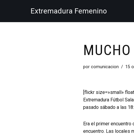
Extremadura Femenino
Saltar
al
contenido
MUCHO 
por
comunicacion
15 o
[flickr size=»small» fl
Extremadura Fútbol Sala 
pasado sábado a las 18:
Era el primer encuentro 
encuentro. Las locales m