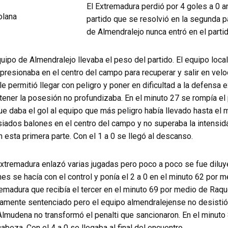
El Extremadura perdió por 4 goles a 0 a
partido que se resolvió en la segunda p
de Almendralejo nunca entró en el partid
equipo de Almendralejo llevaba el peso del partido. El equipo loca
 presionaba en el centro del campo para recuperar y salir en veloc
 le permitió llegar con peligro y poner en dificultad a la defensa 
ener la posesión no profundizaba. En el minuto 27 se rompía el p
ue daba el gol al equipo que más peligro había llevado hasta el
ados balones en el centro del campo y no superaba la intensid
n esta primera parte. Con el 1 a 0 se llegó al descanso.
 Extremadura enlazó varias jugadas pero poco a poco se fue dilu
s se hacía con el control y ponía el 2 a 0 en el minuto 62 por m
madura que recibía el tercer en el minuto 69 por medio de Raque
icamente sentenciado pero el equipo almendralejense no desistió
Almudena no transformó el penalti que sancionaron. En el minuto 
abeza. Con el 4 a 0 se llegaba al final del encuentro.