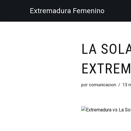
Extremadura Femenino
Saltar
al
contenido
LA SOL
EXTRE
por
comunicacion
13 m