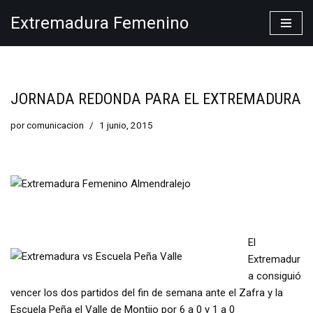
Extremadura Femenino
Saltar
al
contenido
JORNADA REDONDA PARA EL EXTREMADURA
por
comunicacion
1 junio, 2015
El
Extremadur
a consiguió
vencer los dos partidos del fin de semana ante el Zafra y la
Escuela Peña el Valle de Montijo por 6 a 0 y 1 a 0