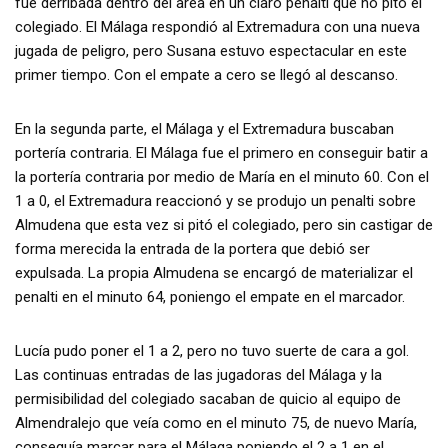
fue derribada dentro del area en un claro penalti que no pitó el
colegiado. El Málaga respondió al Extremadura con una nueva
jugada de peligro, pero Susana estuvo espectacular en este
primer tiempo. Con el empate a cero se llegó al descanso.
En la segunda parte, el Málaga y el Extremadura buscaban
portería contraria. El Málaga fue el primero en conseguir batir a
la portería contraria por medio de María en el minuto 60. Con el
1 a 0, el Extremadura reaccionó y se produjo un penalti sobre
Almudena que esta vez si pitó el colegiado, pero sin castigar de
forma merecida la entrada de la portera que debió ser
expulsada. La propia Almudena se encargó de materializar el
penalti en el minuto 64, poniengo el empate en el marcador.
Lucía pudo poner el 1 a 2, pero no tuvo suerte de cara a gol.
Las continuas entradas de las jugadoras del Málaga y la
permisibilidad del colegiado sacaban de quicio al equipo de
Almendralejo que veía como en el minuto 75, de nuevo María,
conseguía marcar para el Málaga poniendo el 2 a 1 en el