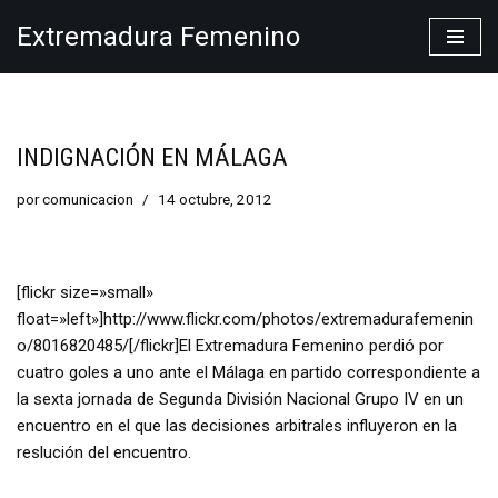
Extremadura Femenino
Saltar
al
contenido
INDIGNACIÓN EN MÁLAGA
por
comunicacion
14 octubre, 2012
[flickr size=»small»
float=»left»]http://www.flickr.com/photos/extremadurafemenin
o/8016820485/[/flickr]El Extremadura Femenino perdió por
cuatro goles a uno ante el Málaga en partido correspondiente a
la sexta jornada de Segunda División Nacional Grupo IV en un
encuentro en el que las decisiones arbitrales influyeron en la
reslución del encuentro.