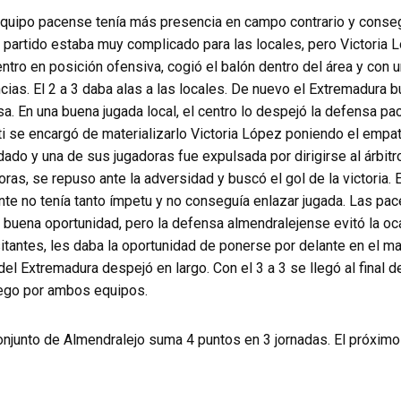
 equipo pacense tenía más presencia en campo contrario y conse
l partido estaba muy complicado para las locales, pero Victoria 
ntro en posición ofensiva, cogió el balón dentro del área y con 
cias. El 2 a 3 daba alas a las locales. De nuevo el Extremadura 
a. En una buena jugada local, el centro lo despejó la defensa p
lti se encargó de materializarlo Victoria López poniendo el empate
do y una de sus jugadoras fue expulsada por dirigirse al árbitr
oras, se repuso ante la adversidad y buscó el gol de la victoria. 
nte no tenía tanto ímpetu y no conseguía enlazar jugada. Las pa
 buena oportunidad, pero la defensa almendralejense evitó la oc
isitantes, les daba la oportunidad de ponerse por delante en el m
 del Extremadura despejó en largo. Con el 3 a 3 se llegó al final 
uego por ambos equipos.
onjunto de Almendralejo suma 4 puntos en 3 jornadas. El próximo 