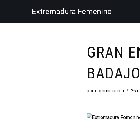
Extremadura Femenino
Saltar
al
contenido
GRAN E
BADAJ
por
comunicacion
26 n