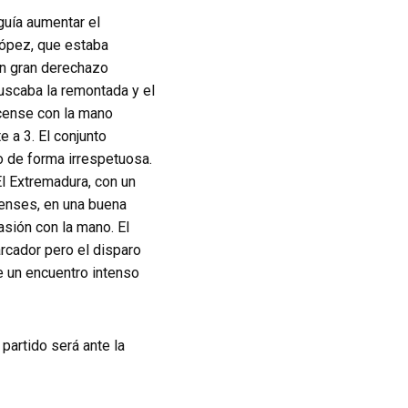
guía aumentar el
López, que estaba
un gran derechazo
buscaba la remontada y el
acense con la mano
 a 3. El conjunto
o de forma irrespetuosa.
El Extremadura, con un
censes, en una buena
asión con la mano. El
arcador pero el disparo
de un encuentro intenso
partido será ante la