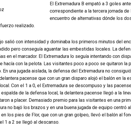
El Extremadura B empató a 3 goles ante
correspondiente a la tercera jornada de 
encuentro de alternativas dónde los do
sfuerzo realizado.
jo salió con intensidad y dominaba los primeros minutos del enc
dido pero conseguía aguantar las embestidas locales. La defe
s en el marcador. El Extremadura lo seguía intentando con dispa
e hacía con la pelota. Las visitantes poco a poco se quitaron la 
 En una jugada aislada, la defensa del Extremadura no consiguió
delantera pacense que con un gran disparo alojó el balón en la 
 local. Con el 1 a 0, el Extremadura se descompuso y las pacens
 espalda de la defensa local, la delantera pacense llegó a la line
taron a placer. Demasiado premio para las visitantes en una prim
dura no bajó los brazos y en una buena jugada de equipo centró al
 los pies de Flor, que con un gran golpeo, llevó el balón al fond
el 1 a 2 se llegó al descanso.