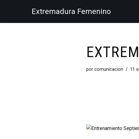
Extremadura Femenino
Saltar
al
contenido
EXTREM
por
comunicacion
11 s