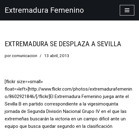
Extremadura Femenino
Saltar
al
contenido
EXTREMADURA SE DESPLAZA A SEVILLA
por
comunicacion
13 abril, 2013
[flickr size=»small»
float=»left»]http://www.flickr.com/photos/extremadurafemenin
o/8602921846/[/flickr]El Extremadura Femenino juega ante el
Sevilla B en partido correspondiente a la vigesimoquinta
jornada de Segunda División Nacional Grupo IV en el que las
extremeñas buscarán la victoria en un campo dificil ante un
equipo que busca quedar segundo en la clasificación.