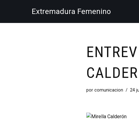
Extremadura Femenino
Saltar
al
contenido
ENTREV
CALDE
por
comunicacion
24 j