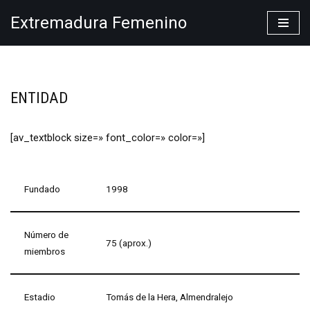
Extremadura Femenino
Saltar
al
contenido
ENTIDAD
[av_textblock size=» font_color=» color=»]
Fundado
1998
Número de
75 (aprox.)
miembros
Estadio
Tomás de la Hera, Almendralejo