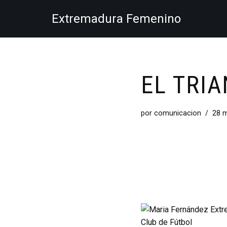
Extremadura Femenino
Saltar
al
contenido
EL TRI
por
comunicacion
28 m