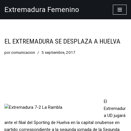
Extremadura Femenino
Saltar
al
contenido
EL EXTREMADURA SE DESPLAZA A HUELVA
por
comunicacion
5 septiembre, 2017
El
Extremadur
a UD jugará
ante el filial del Sporting de Huelva en la capital onubense en
partido correspondiente a la segunda jornada de la Segunda