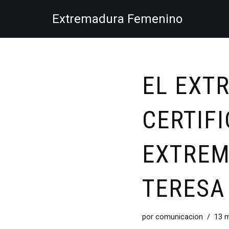
Extremadura Femenino
Saltar
al
contenido
EL EXT
CERTIFI
EXTREM
TERESA 
por
comunicacion
13 m