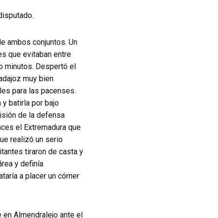
disputado.
 de ambos conjuntos. Un
les que evitaban entre
o minutos. Despertó el
Badajoz muy bien
les para las pacenses.
y batirla por bajo
isión de la defensa
nces el Extremadura que
que realizó un serio
itantes tiraron de casta y
rea y definía
taría a placer un córner
e en Almendralejo ante el