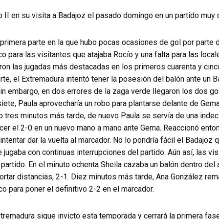
o II en su visita a Badajoz el pasado domingo en un partido muy 
a primera parte en la que hubo pocas ocasiones de gol por parte
o para las visitantes que atajaba Rocío y una falta para las loca
eron las jugadas más destacadas en los primeros cuarenta y cinc
rte, el Extremadura intentó tener la posesión del balón ante un 
in embargo, en dos errores de la zaga verde llegaron los dos go
siete, Paula aprovecharía un robo para plantarse delante de Gema 
o tres minutos más tarde, de nuevo Paula se servía de una indec
cer el 2-0 en un nuevo mano a mano ante Gema. Reaccionó ento
ntentar dar la vuelta al marcador. No lo pondría fácil el Badajoz 
jugaba con continuas interrupciones del partido. Aún así, las vis
partido. En el minuto ochenta Sheila cazaba un balón dentro del á
rtar distancias, 2-1. Diez minutos más tarde, Ana González rema
o para poner el definitivo 2-2 en el marcador.
tremadura sigue invicto esta temporada y cerrará la primera fas