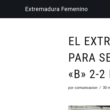
Extremadura Femenino
Saltar
al
contenido
EL EXT
PARA SE
«B» 2-2
por
comunicacion
30 m