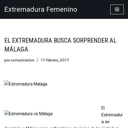
Extremadura Femenino
Saltar
al
contenido
EL EXTREMADURA BUSCA SORPRENDER AL
MÁLAGA
por
comunicacion
17 febrero, 2017
El
Extremadur
a se